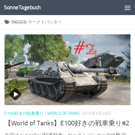
SonneTagebuch
Skip to content
TAGGED:
ヤークトパンター
E100好きの戦車乗り
/
WORLD OF TANKS
2016年9月26日
【World of Tanks】E100好きの戦車乗り#2