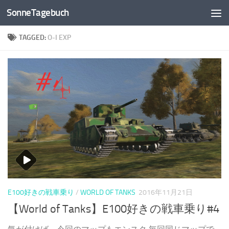
SonneTagebuch
Skip to content
TAGGED:
O-I EXP
E100好きの戦車乗り
/
WORLD OF TANKS
2016年11月21日
【World of Tanks】E100好きの戦車乗り#4